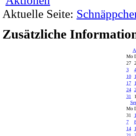
Aktionen
Aktuelle Seite:
Schnäppche
Zusätzliche Informatio
A
Mo
27
3
10
17
24
31
Se
Mo
31
7
14
21