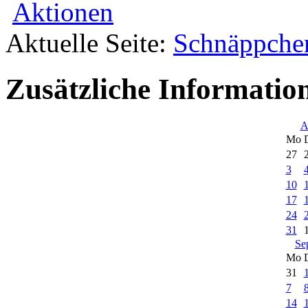
Aktionen
Aktuelle Seite:
Schnäppche
Zusätzliche Informatio
A
Mo
27
3
10
17
24
31
Se
Mo
31
7
14