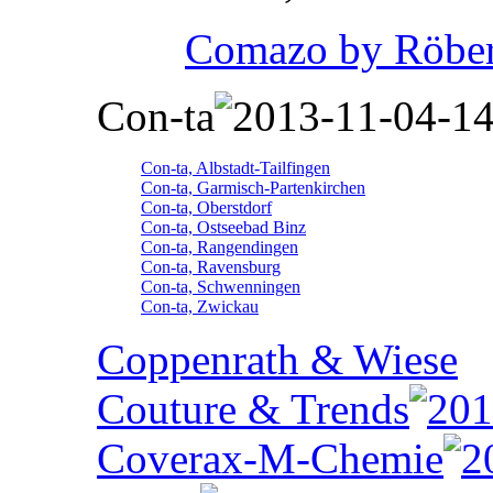
Comazo by Röber
Con-ta
Con-ta, Albstadt-Tailfingen
Con-ta, Garmisch-Partenkirchen
Con-ta, Oberstdorf
Con-ta, Ostseebad Binz
Con-ta, Rangendingen
Con-ta, Ravensburg
Con-ta, Schwenningen
Con-ta, Zwickau
Coppenrath & Wiese
Couture & Trends
Coverax-M-Chemie