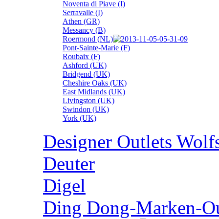
Noventa di Piave (I)
Serravalle (I)
Athen (GR)
Messancy (B)
Roermond (NL)
Pont-Sainte-Marie (F)
Roubaix (F)
Ashford (UK)
Bridgend (UK)
Cheshire Oaks (UK)
East Midlands (UK)
Livingston (UK)
Swindon (UK)
York (UK)
Designer Outlets Wolf
Deuter
Digel
Ding Dong-Marken-Out