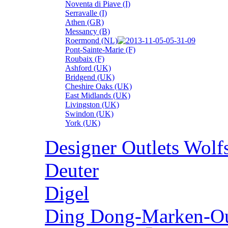
Noventa di Piave (I)
Serravalle (I)
Athen (GR)
Messancy (B)
Roermond (NL)
Pont-Sainte-Marie (F)
Roubaix (F)
Ashford (UK)
Bridgend (UK)
Cheshire Oaks (UK)
East Midlands (UK)
Livingston (UK)
Swindon (UK)
York (UK)
Designer Outlets Wolf
Deuter
Digel
Ding Dong-Marken-Out