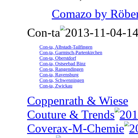
Comazo by Röber
Con-ta
Con-ta, Albstadt-Tailfingen
Con-ta, Garmisch-Partenkirchen
Con-ta, Oberstdorf
Con-ta, Ostseebad Binz
Con-ta, Rangendingen
Con-ta, Ravensburg
Con-ta, Schwenningen
Con-ta, Zwickau
Coppenrath & Wiese
Couture & Trends
Coverax-M-Chemie