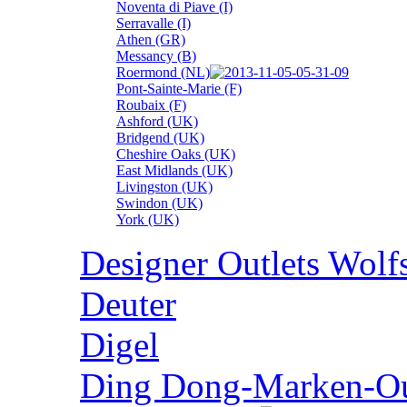
Noventa di Piave (I)
Serravalle (I)
Athen (GR)
Messancy (B)
Roermond (NL)
Pont-Sainte-Marie (F)
Roubaix (F)
Ashford (UK)
Bridgend (UK)
Cheshire Oaks (UK)
East Midlands (UK)
Livingston (UK)
Swindon (UK)
York (UK)
Designer Outlets Wolf
Deuter
Digel
Ding Dong-Marken-Out