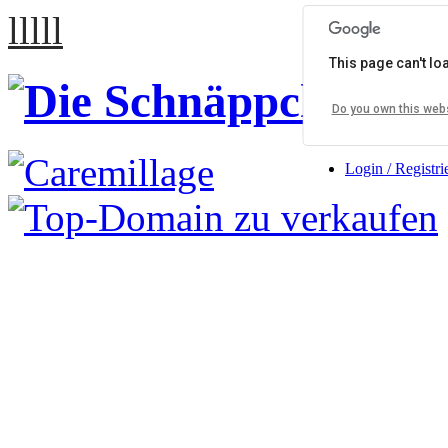
lllll
This page can't l
Do you own this web
Login / Registri