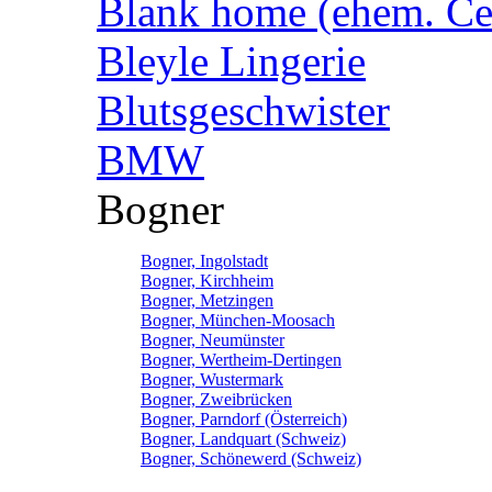
Blank home (ehem. Cen
Bleyle Lingerie
Blutsgeschwister
BMW
Bogner
Bogner, Ingolstadt
Bogner, Kirchheim
Bogner, Metzingen
Bogner, München-Moosach
Bogner, Neumünster
Bogner, Wertheim-Dertingen
Bogner, Wustermark
Bogner, Zweibrücken
Bogner, Parndorf (Österreich)
Bogner, Landquart (Schweiz)
Bogner, Schönewerd (Schweiz)