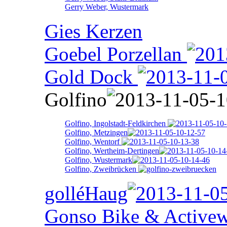
Gerry Weber, Wustermark
Gies Kerzen
Goebel Porzellan
Gold Dock
Golfino
Golfino, Ingolstadt-Feldkirchen
Golfino, Metzingen
Golfino, Wentorf
Golfino, Wertheim-Dertingen
Golfino, Wustermark
Golfino, Zweibrücken
golléHaug
Gonso Bike & Activew