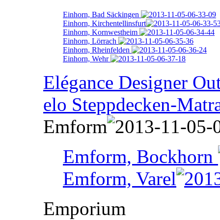
Einhorn, Bad Säckingen
Einhorn, Kirchentellinsfurt
Einhorn, Kornwestheim
Einhorn, Lörrach
Einhorn, Rheinfelden
Einhorn, Wehr
Elégance Designer Outl
elo Steppdecken-Matr
Emform
Emform, Bockhorn
Emform, Varel
Emporium