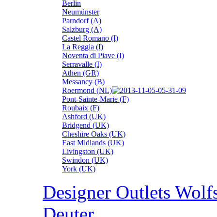
Berlin
Neumünster
Parndorf (A)
Salzburg (A)
Castel Romano (I)
La Reggia (I)
Noventa di Piave (I)
Serravalle (I)
Athen (GR)
Messancy (B)
Roermond (NL)
Pont-Sainte-Marie (F)
Roubaix (F)
Ashford (UK)
Bridgend (UK)
Cheshire Oaks (UK)
East Midlands (UK)
Livingston (UK)
Swindon (UK)
York (UK)
Designer Outlets Wolf
Deuter