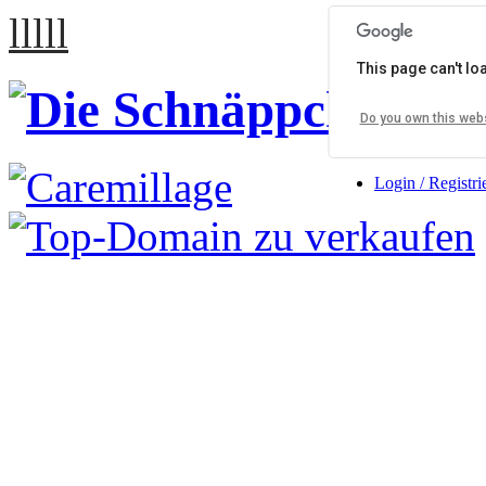
lllll
This page can't l
Do you own this web
Login / Registri