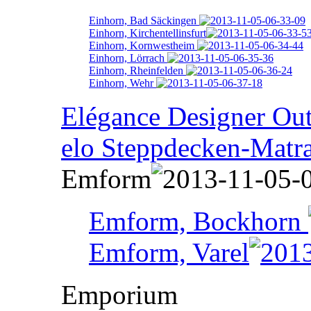
Einhorn, Bad Säckingen
Einhorn, Kirchentellinsfurt
Einhorn, Kornwestheim
Einhorn, Lörrach
Einhorn, Rheinfelden
Einhorn, Wehr
Elégance Designer Outl
elo Steppdecken-Matr
Emform
Emform, Bockhorn
Emform, Varel
Emporium