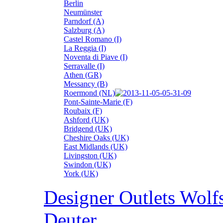
Berlin
Neumünster
Parndorf (A)
Salzburg (A)
Castel Romano (I)
La Reggia (I)
Noventa di Piave (I)
Serravalle (I)
Athen (GR)
Messancy (B)
Roermond (NL)
Pont-Sainte-Marie (F)
Roubaix (F)
Ashford (UK)
Bridgend (UK)
Cheshire Oaks (UK)
East Midlands (UK)
Livingston (UK)
Swindon (UK)
York (UK)
Designer Outlets Wolf
Deuter