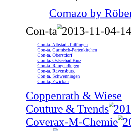
Comazo by Röber
Con-ta
Con-ta, Albstadt-Tailfingen
Con-ta, Garmisch-Partenkirchen
Con-ta, Oberstdorf
Con-ta, Ostseebad Binz
Con-ta, Rangendingen
Con-ta, Ravensburg
Con-ta, Schwenningen
Con-ta, Zwickau
Coppenrath & Wiese
Couture & Trends
Coverax-M-Chemie