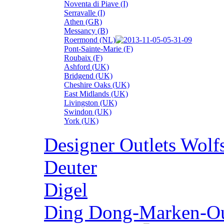
Noventa di Piave (I)
Serravalle (I)
Athen (GR)
Messancy (B)
Roermond (NL)
Pont-Sainte-Marie (F)
Roubaix (F)
Ashford (UK)
Bridgend (UK)
Cheshire Oaks (UK)
East Midlands (UK)
Livingston (UK)
Swindon (UK)
York (UK)
Designer Outlets Wolf
Deuter
Digel
Ding Dong-Marken-Out