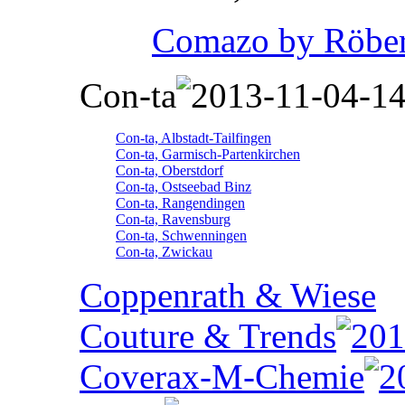
Comazo by Röber
Con-ta
Con-ta, Albstadt-Tailfingen
Con-ta, Garmisch-Partenkirchen
Con-ta, Oberstdorf
Con-ta, Ostseebad Binz
Con-ta, Rangendingen
Con-ta, Ravensburg
Con-ta, Schwenningen
Con-ta, Zwickau
Coppenrath & Wiese
Couture & Trends
Coverax-M-Chemie