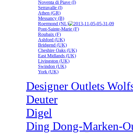
Noventa di Piave (I)
Serravalle (I)
Athen (GR)
Messancy (B)
Roermond (NL)
Pont-Sainte-Marie (F)
Roubaix (F)
Ashford (UK)
Bridgend (UK)
Cheshire Oaks (UK)
East Midlands (UK)
Livingston (UK)
Swindon (UK)
York (UK)
Designer Outlets Wolf
Deuter
Digel
Ding Dong-Marken-Out