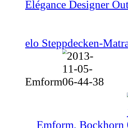
Elégance Designer Outl
elo Steppdecken-Matr
Emform
Emform, Bockhorn