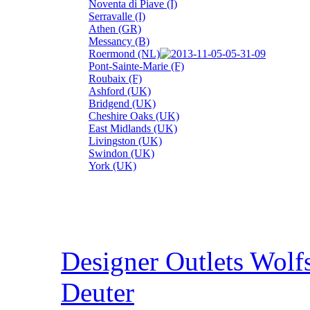
Noventa di Piave (I)
Serravalle (I)
Athen (GR)
Messancy (B)
Roermond (NL)
Pont-Sainte-Marie (F)
Roubaix (F)
Ashford (UK)
Bridgend (UK)
Cheshire Oaks (UK)
East Midlands (UK)
Livingston (UK)
Swindon (UK)
York (UK)
Designer Outlets Wolf
Deuter