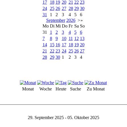
17
18
19
20
21
22
23
24
25
26
27
28
29
30
31
1
2
3
4
5
6
September
2026
>
»
Mo
Di
Mi
Do
Fr
Sa
So
31
1
2
3
4
5
6
7
8
9
10
11
12
13
14
15
16
17
18
19
20
21
22
23
24
25
26
27
28
29
30
1
2
3
4
Monat
Woche
Heute
Suche
Zu Monat
29. September 2025 - 05. Oktober 2025